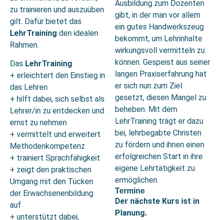
Ausbildung zum Dozenten
zu trainieren und auszuüben
gibt, in der man vor allem
gilt. Dafür bietet das
ein gutes Handwerkszeug
LehrTraining
den idealen
bekommt, um Lehrinhalte
Rahmen.
wirkungsvoll vermitteln zu
können. Gespeist aus seiner
Das
LehrTraining
langen Praxiserfahrung hat
+ erleichtert den Einstieg in
er sich nun zum Ziel
das Lehren
gesetzt, diesen Mangel zu
+ hilft dabei, sich selbst als
beheben. Mit dem
Lehrer/in zu entdecken und
LehrTraining trägt er dazu
ernst zu nehmen
bei, lehrbegabte Christen
+ vermittelt und erweitert
zu fördern und ihnen einen
Methodenkompetenz
erfolgreichen Start in ihre
+ trainiert Sprachfähigkeit
eigene Lehrtätigkeit zu
+ zeigt den praktischen
ermöglichen.
Umgang mit den Tücken
Termine
der Erwachsenenbildung
Der nächste Kurs ist in
auf
Planung.
+ unterstützt dabei,