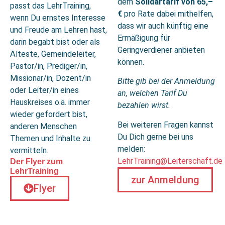
dem
Solidartarif von 65,–
passt das LehrTraining,
€
pro Rate dabei mithelfen,
wenn Du ernstes Interesse
dass wir auch künftig eine
und Freude am Lehren hast,
Ermäßigung für
darin begabt bist oder als
Geringverdiener anbieten
Älteste, Gemeindeleiter,
können.
Pastor/in, Prediger/in,
Missionar/in, Dozent/in
Bitte gib bei der Anmeldung
oder Leiter/in eines
an, welchen Tarif Du
Hauskreises o.ä. immer
bezahlen wirst.
wieder gefordert bist,
Bei weiteren Fragen kannst
anderen Menschen
Du Dich gerne bei uns
Themen und Inhalte zu
melden:
vermitteln.
LehrTraining@Leiterschaft.de
Der Flyer zum
LehrTraining
zur Anmeldung
Flyer