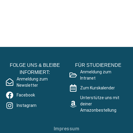
Lerne die WfG live kennen:
Komm zu
einem SCHNUPPERTAG!
Termin vereinbaren
FOLGE UNS & BLEIBE
FÜR STUDIERENDE
Anmeldung zum
INFORMIERT:
Intranet
Anmeldung zum
Newsletter
Zum Kurskalender
Facebook
Unterstütze uns mit
deiner
Instagram
Amazonbestellung
Impressum